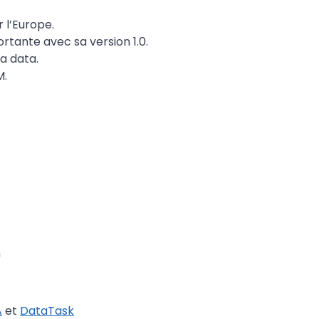
 l’Europe.
rtante avec sa version 1.0.
la data.
M.
h
A
et
DataTask