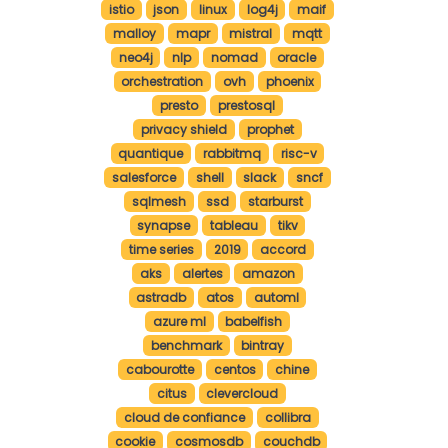
istio
json
linux
log4j
maif
malloy
mapr
mistral
mqtt
neo4j
nlp
nomad
oracle
orchestration
ovh
phoenix
presto
prestosql
privacy shield
prophet
quantique
rabbitmq
risc-v
salesforce
shell
slack
sncf
sqlmesh
ssd
starburst
synapse
tableau
tikv
time series
2019
accord
aks
alertes
amazon
astradb
atos
automl
azure ml
babelfish
benchmark
bintray
cabourotte
centos
chine
citus
clevercloud
cloud de confiance
collibra
cookie
cosmosdb
couchdb