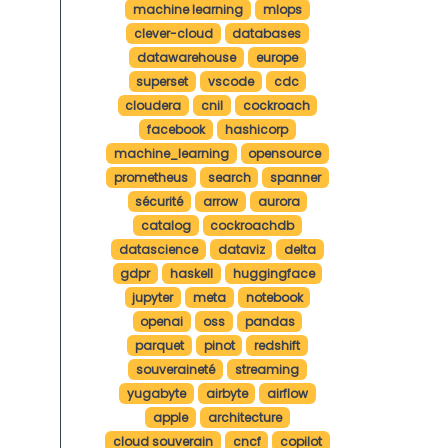
machine learning
mlops
clever-cloud
databases
datawarehouse
europe
superset
vscode
cdc
cloudera
cnil
cockroach
facebook
hashicorp
machine_learning
opensource
prometheus
search
spanner
sécurité
arrow
aurora
catalog
cockroachdb
datascience
dataviz
delta
gdpr
haskell
huggingface
jupyter
meta
notebook
openai
oss
pandas
parquet
pinot
redshift
souveraineté
streaming
yugabyte
airbyte
airflow
apple
architecture
cloud souverain
cncf
copilot