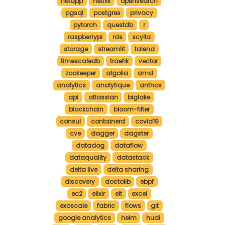
netapp
netflix
opensearch
pgsql
postgres
privacy
pytorch
questdb
r
raspberrypi
rds
scylla
storage
streamlit
talend
timescaledb
traefik
vector
zookeeper
algolia
amd
analytics
analytique
anthos
api
atlassian
biglake
blockchain
bloom-filter
consul
containerd
covid19
cve
dagger
dagster
datadog
dataflow
dataquality
datastack
delta live
delta sharing
discovery
doctolib
ebpf
ec2
elixir
elt
excel
exoscale
fabric
flows
git
google analytics
helm
hudi