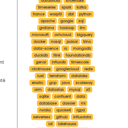
databricks
snowflake
timeseries
spark
kafka
france
warp10
dbt
python
apache
google
sql
grafana
hadoop
llm
microsoft
ovhcloud
bigquery
docker
nosql
pulsar
trino
data-science
ia
mongodb
duckdb
flink
foundationdb
nt
genai
influxdb
timescale
clickhouse
googlecloud
redis
rust
terraform
datalake
até
elastic
gcp
java
scaleway
e
arm
datastax
mysql
s3
sqlite
confluent
data
database
dossier
ml
nvidia
quickwit
rgpd
serverless
github
influxdata
iot
lakehouse