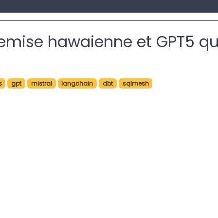
emise hawaienne et GPT5 qu
s
gpt
mistral
langchain
dbt
sqlmesh