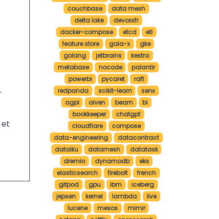
couchbase
data mesh
delta lake
devoxxfr
docker-compose
etcd
etl
feature store
gaia-x
gke
golang
jetbrains
kestra
metabase
nocode
palantir
powerbi
pycaret
raft
redpanda
scikit-learn
senx
-
agpl
aiven
beam
bi
bookkeeper
chatgpt
 et
cloudflare
compose
data-engineering
datacontract
dataiku
datamesh
datatask
dremio
dynamodb
eks
elasticsearch
firebolt
french
gitpod
gpu
ibm
iceberg
jepsen
kernel
lambda
live
lucene
mesos
mimir