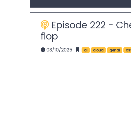
Episode 222 - Ch
flop
03/10/2025
ai
cloud
genai
os