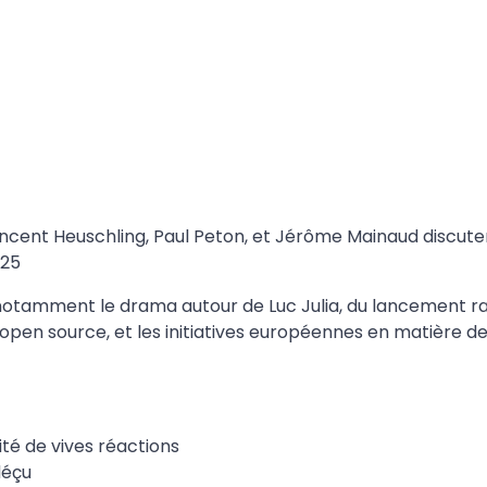
ncent Heuschling, Paul Peton, et Jérôme Mainaud discute
025
, notamment le drama autour de Luc Julia, du lancement r
pen source, et les initiatives européennes en matière d
ité de vives réactions
déçu