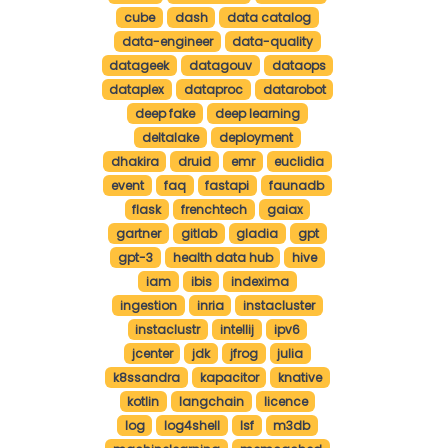
cube
dash
data catalog
data-engineer
data-quality
datageek
datagouv
dataops
dataplex
dataproc
datarobot
deep fake
deep learning
deltalake
deployment
dhakira
druid
emr
euclidia
event
faq
fastapi
faunadb
flask
frenchtech
gaiax
gartner
gitlab
gladia
gpt
gpt-3
health data hub
hive
iam
ibis
indexima
ingestion
inria
instacluster
instaclustr
intellij
ipv6
jcenter
jdk
jfrog
julia
k8ssandra
kapacitor
knative
kotlin
langchain
licence
log
log4shell
lsf
m3db