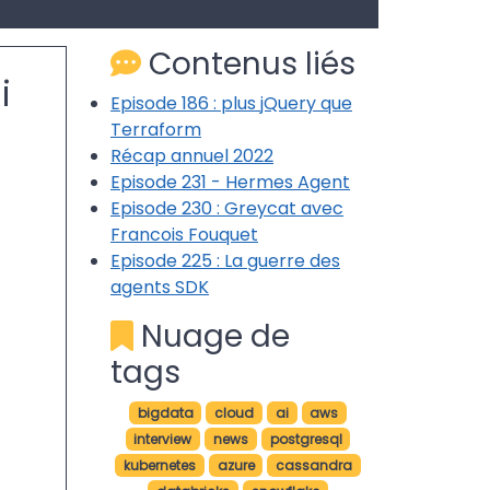
Contenus liés
i
Episode 186 : plus jQuery que
Terraform
Récap annuel 2022
Episode 231 - Hermes Agent
Episode 230 : Greycat avec
Francois Fouquet
Episode 225 : La guerre des
agents SDK
Nuage de
tags
bigdata
cloud
ai
aws
interview
news
postgresql
kubernetes
azure
cassandra