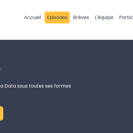
Accueil
Episodes
Brèves
L'équipe
Parti
o
la Data sous toutes ses formes